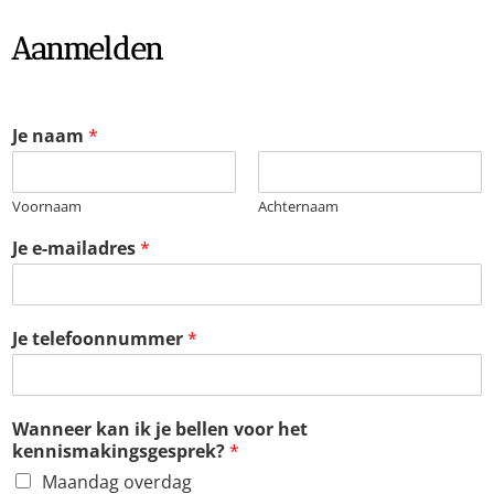
Aanmelden
Je naam
*
Voornaam
Achternaam
Je e-mailadres
*
t
Je telefoonnummer
*
e
l
e
f
Wanneer kan ik je bellen voor het
o
kennismakingsgesprek?
*
o
n
Maandag overdag