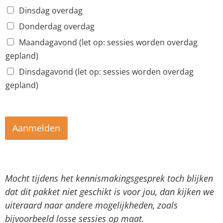
n
Dinsdag overdag
u
m
Donderdag overdag
m
Maandagavond (let op: sessies worden overdag
e
r
gepland)
*
Dinsdagavond (let op: sessies worden overdag
v
o
gepland)
o
r
Aanmelden
Mocht tijdens het kennismakingsgesprek toch blijken
dat dit pakket niet geschikt is voor jou, dan kijken we
uiteraard naar andere mogelijkheden, zoals
bijvoorbeeld losse sessies op maat.