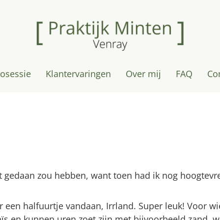
osessie
Klantervaringen
Over mij
FAQ
Co
oit gedaan zou hebben, want toen had ik nog hoogtevr
een halfuurtje vandaan, Irrland. Super leuk! Voor wie 
s en kunnen uren zoet zijn met bijvoorbeeld zand, wa