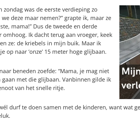
en zondag was de eerste verdieping zo
n we deze maar nemen?” grapte ik, maar ze
enste, mama!” Dus de tweede en derde
 omhoog. Ik dacht terug aan vroeger, keek
n ze: de kriebels in mijn buik. Maar ik
e op naar ‘onze’ 15 meter hoge glijbaan.
k naar beneden zoefde: “Mama, je mag niet
en gaan met die glijbaan. Vanbinnen gilde ik
noot van het snelle ritje.
 wél durf te doen samen met de kinderen, want wat g
luk.