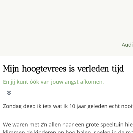
Audi
Mijn hoogtevrees is verleden tijd
En jij kunt óók van jouw angst afkomen.
Zondag deed ik iets wat ik 10 jaar geleden echt no
We waren met z’n allen naar een grote speeltuin hier 
klimmen de kinderen op hooibalen, spelen in de maï