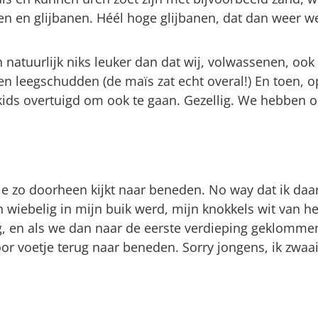
en en glijbanen. Héél hoge glijbanen, dat dan weer w
en natuurlijk niks leuker dan dat wij, volwassenen, o
en leegschudden (de maïs zat echt overal!) En toen, op
ids overtuigd om ook te gaan. Gezellig. We hebben 
r je zo doorheen kijkt naar beneden. No way dat ik d
 wiebelig in mijn buik werd, mijn knokkels wit van het
aag, en als we dan naar de eerste verdieping geklomm
oor voetje terug naar beneden. Sorry jongens, ik zwa