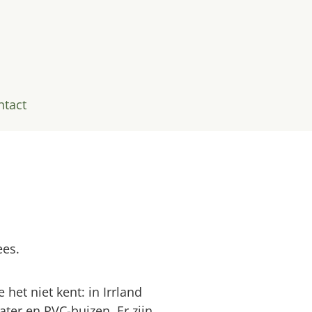
ntact
ees.
het niet kent: in Irrland
ter en PVC-buizen. Er zijn