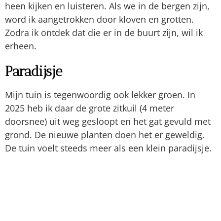
dan weer verwateren. Gelukkig valt klussen ook
onder creatief bezig zijn, want klusjes in en om
huis zijn er altijd wel.
Onder ‘lekker klussen’ valt trouwens niet het
huishouden. Die enkele keer dat het misschien..
bijna.. lijkt alsof ik daarvan geniet, is alleen maar
als ik probeer mijn hoofd snel leeg te maken
(opgeruimd huis is opgeruimd hoofd). Maar het
allervervelendst is de was. Het is een klus waar
wat mij betreft best iets creatiefs voor
uitgevonden mag worden. Iemand ideeën?
Dit ben ik.