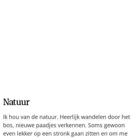
Paradijsje
Mijn tuin is tegenwoordig ook lekker groen. In
2025 heb ik daar de grote zitkuil (4 meter
doorsnee) uit weg gesloopt en het gat gevuld met
grond. De nieuwe planten doen het er geweldig.
De tuin voelt steeds meer als een klein paradijsje.
Freubelkont
En dan is er nog mijn creativiteit. Ik maak van
alles. Of nou ja, dat zou ik wel willen, maar waar
laat je het uiteindelijk allemaal… Dus ik heb al heel
veel verschillende creatieve hobby’s gehad, die