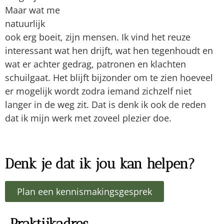
Kruidenlaan 58
5803 BC Venray
Ik val als CAT-therapeut onder het GAT-Wkkgz
klachtrecht en GAT-tuchtrecht bij de
Geschilleninstantie Alternatieve Therapeuten
(GAT). Voor meer informatie over mijn
klachtenregeling zie www.gatgeschillen.nl.