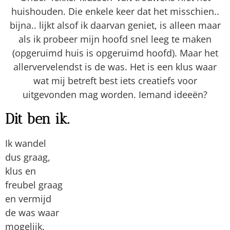
Contact opnemen
Sandra Minten
Mailen:
sandra@sandraminten.nl
Bellen of appen:
06 83 13 26 08
Postadres
: