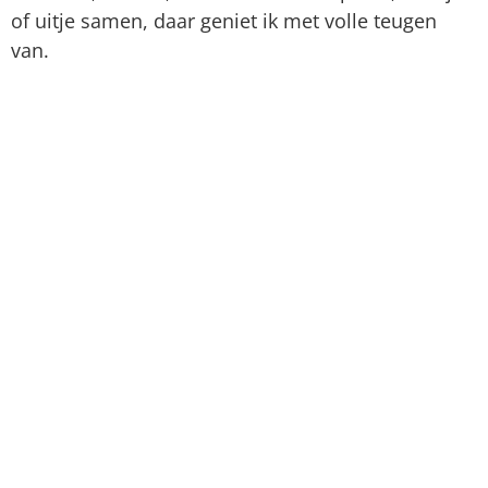
of uitje samen, daar geniet ik met volle teugen
van.
Natuur
Ik hou van de natuur. Heerlijk wandelen door het
bos, nieuwe paadjes verkennen. Soms gewoon
even lekker op een stronk gaan zitten en om me
heen kijken en luisteren. Als we in de bergen zijn,
word ik aangetrokken door kloven en grotten.
Zodra ik ontdek dat die er in de buurt zijn, wil ik
erheen.