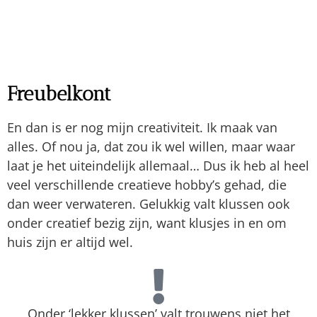
Denk je dat ik jou kan helpen?
Plan een kennismakingsgesprek
Praktijkadres
Reigersbek 8
5803 KJ Venray
(uitsluitend op afspraak)